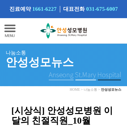
진료예약
1661-6227
│
대표전화
031-675-6007
나눔소통
안성성모뉴스
HOME > 나눔소통 >
안성성모뉴스
[시상식] 안성성모병원 이
달의 친절직원_10월