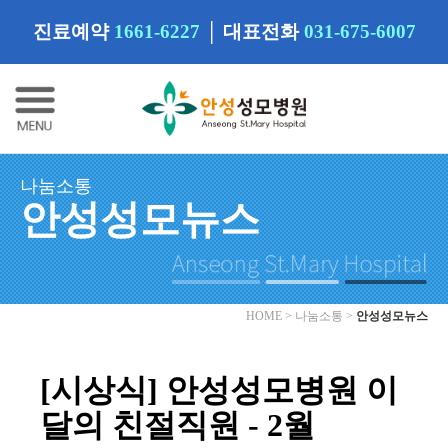
진료예약
1661-6227
│
대표전화
031-675-6007
나눔소통
안성성모뉴스
HOME > 나눔소통 >
안성성모뉴스
[시상식] 안성성모병원 이
달의 친절직원 - 2월