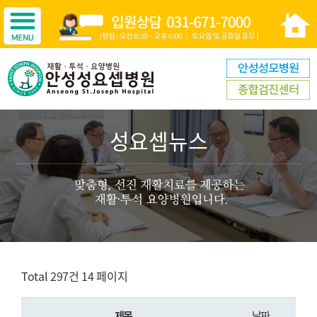
성요셉뉴스
Total 297건
14 페이지
제목
날짜