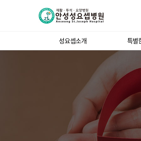
성요셉소개
특별