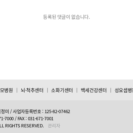
등록된 댓글이 없습니다.
모병원
│
뇌·척추센터
│
소화기센터
│
백세건강센터
│
성요셉병
 / 사업자등록번호 : 125-82-07462
00 / FAX : 031-671-7001
 ALL RIGHTS RESERVED.
관리자