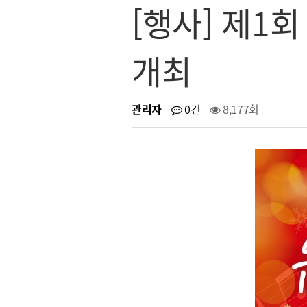
[행사] 제1
개최
관리자
0건
8,177회