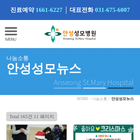
진료예약
1661-6227
│
대표전화
031-675-6007
나눔소통
안성성모뉴스
HOME > 나눔소통 >
안성성모뉴스
Total 165건
11 페이지