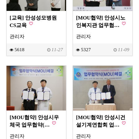
[교육] 안성성모병원
[MOU협약] 안성시노
CS교육
인복지관 업무협…
관리자
관리자
5618
11-27
5327
11-09
[MOU협약] 안성시우
[MOU협약] 안성시건
체국 업무협약(…
설기계연합회 업…
관리자
관리자