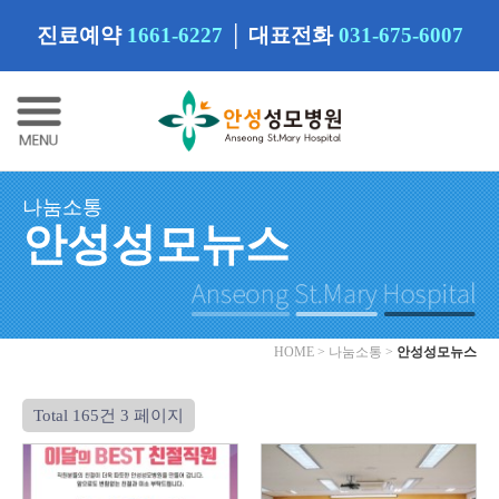
진료예약
1661-6227
│
대표전화
031-675-6007
나눔소통
안성성모뉴스
HOME > 나눔소통 >
안성성모뉴스
Total 165건
3 페이지