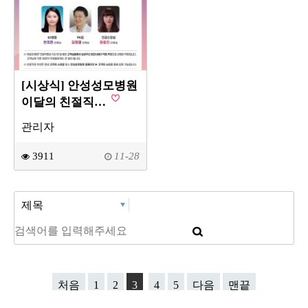
[시상식] 안성성모병원
이달의 친절직…
관리자
3911
11-28
처음
1
2
3
4
5
다음
맨끝