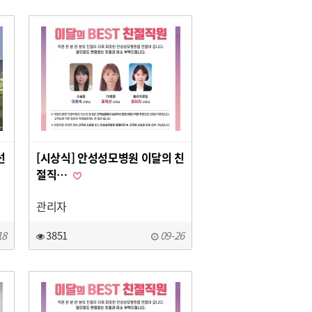
선
[시상식] 안성성모병원 이달의 친
절직…
관리자
18
3851
09-26