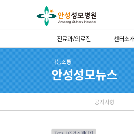
진료과/의료진
센터소
나눔소통
안성성모뉴스
공지사항
Total 165건
4 페이지