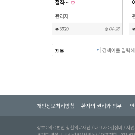
절직…
관리자
3920
04-28
다음
맨끝
개인정보처리방침
│
환자의 권리와 의무
│
안
상호 : 의료법인 청천의료재단 / 대표자 : 김정미 / 사업자등
경기도 안성시 시장길 58(서인동) / 대표전화 : 031-675-600