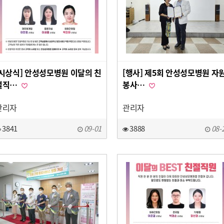
[시상식] 안성성모병원 이달의 친
[행사] 제5회 안성성모병원 자
절직…
봉사…
관리자
관리자
3841
09-01
3888
08-