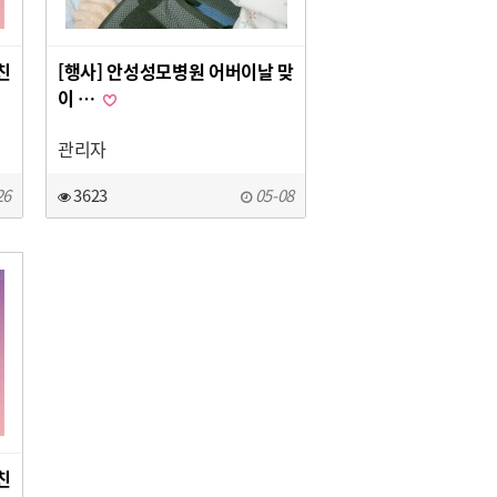
친
[행사] 안성성모병원 어버이날 맞
이 …
관리자
26
3623
05-08
친