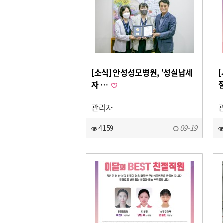
[소식] 안성성모병원, '성실납세
자 …
관리자
4159
09-19