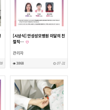
원
[시상식] 안성성모병원 이달의 친
절직…
관리자
28
3868
07-31