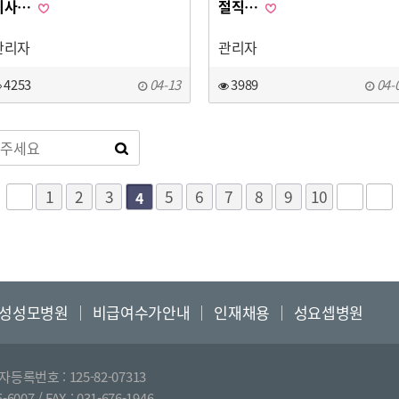
이사…
절직…
관리자
관리자
4253
04-13
3989
04-
1
2
3
5
6
7
8
9
10
4
성성모병원
│
비급여수가안내
│
인재채용
│
성요셉병원
록번호 : 125-82-07313
7 / FAX : 031-676-1946